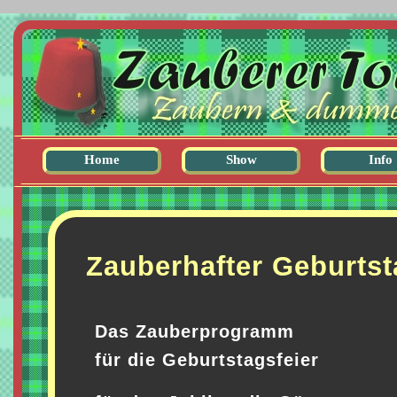
Home
Show
Info
zur Startseite
Zaubershow
Referen
Kinderprogramm
Press
Close-Up
Zur Per
Zauberhafter Geburtst
Bauchreden
Moderation
Das Zauberprogramm
für die Geburtstagsfeier