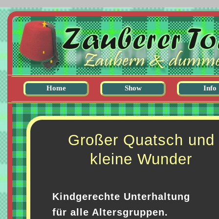
Home
Show
Info
zur Startseite
Zaubershow
Referen
Kinderprogramm
Press
Großer Quatsch und
Close-Up
Zur Per
Bauchreden
kleine Wunder
Moderation
Kindgerechte Unterhaltung
für alle Altersgruppen.